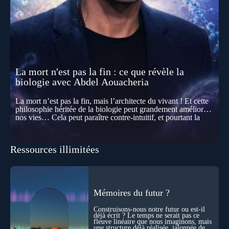
La mort n'est pas la fin : ce que révèle la
biologie avec Abdel Aouacheria
La mort n’est pas la fin, mais l’architecte du vivant ! Et cette
philosophie héritée de la biologie peut grandement améliorer
nos vies… Cela peut paraître contre-intuitif, et pourtant la
biologie contemporaine montre que la mort n’est pas
seulement une disparition… elle est aussi une force de
transformation et d’organisation au cœur de la Vie. Nos corps
Ressources illimitées
se construisent grâce à des milliers de morts cellulaires
invisibles. Développement, immunité, cerveau : ces
effacements nécessaires façonnent la vie elle-même. À toutes
les échelles, la mort apparaît moins comme une rupture que
comme une logique active du vivant. Alors, la biologie peut-
elle transformer notre manière de penser la mort ? Existe-t-il
Mémoires du futur ?
des ponts avec nos intuitions métaphysiques sur le cycle de
l’âme ? Nous en parlons avec Abdel Aouacheria, docteur en
Construisons-nous notre futur ou est-il
biochimie et spécialiste de la mort cellulaire.
déjà écrit ? Le temps ne serait pas ce
fleuve linéaire que nous imaginons, mais
une structure déjà réalisée, jalonnée de