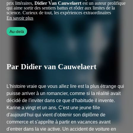
prix littéraires,
Didier Van Cauwelaert
est un auteur prolifique
qui aime sortir des sentiers battus et rôder aux limites de la
science. Curieux de tout, les expériences extraordinaires
l’inspirent et ses romans abordent les thèmes des expériences de
En savoir plus
mort imminente, des sorties hors du corps, des rêves, du
magnétisme ou encore du chamanisme. Didier van Cauwelaert
Au-delà
a également travaillé pour le cinéma en tant que scénariste, et a
réalisé deux films.
Par Didier van Cauwelaert
L'histoire vraie que vous allez lire est la plus étrange qui
puisse arriver à un romancier, comme si la réalité avait
décidé de l'inviter dans ce que d'habitude il invente.
Karine a vingt et un ans. C'est une jeune fille
d'aujourd'hui qui vient d'obtenir son diplôme de
commerce et s'apprête à partir en vacances avant
d'entrer dans la vie active. Un accident de voiture en