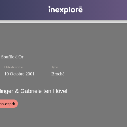
 Souffle d'Or
Date de sortie
Type
10 Octobre 2001
Broché
linger & Gabriele ten Hövel
ps-esprit