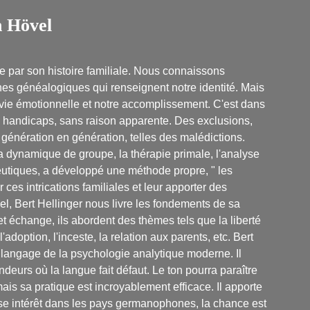
n Hövel
e par son histoire familiale. Nous connaissons
es généalogiques qui renseignent notre identité. Mais
re vie émotionnelle et notre accomplissement. C'est dans
 handicaps, sans raison apparente. Des exclusions,
 génération en génération, telles des malédictions.
la dynamique de groupe, la thérapie primale, l'analyse
eutiques, a développé une méthode propre, " les
r ces intrications familiales et leur apporter des
vel, Bert Hellinger nous livre les fondements de sa
t échange, ils abordent des thèmes tels que la liberté
 l'adoption, l'inceste, la relation aux parents, etc. Bert
 langage de la psychologie analytique moderne. Il
ondeurs où la langue fait défaut. Le ton pourra paraître
is sa pratique est incroyablement efficace. Il apporte
se intérêt dans les pays germanophones, la chance est