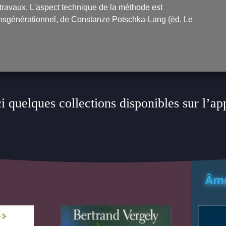
ravaux. L'aspect technique de la méthode est
transgénérationnel, de Constanze Potschka-Lang (éd. Le
i quelques collections disponibles sur l’ap