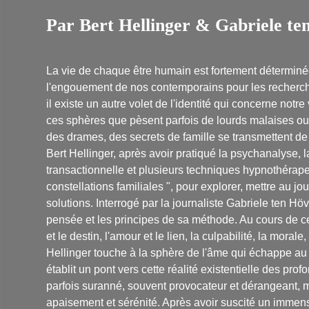
Par Bert Hellinger & Gabriele te
La vie de chaque être humain est fortement déterminé
l'engouement de nos contemporains pour les recherch
il existe un autre volet de l'identité qui concerne not
ces sphères que pèsent parfois de lourds malaises ou
des drames, des secrets de famille se transmettent de
Bert Hellinger, après avoir pratiqué la psychanalyse, 
transactionnelle et plusieurs techniques hypnothérap
constellations familiales ", pour explorer, mettre au jou
solutions. Interrogé par la journaliste Gabriele ten Hö
pensée et les principes de sa méthode. Au cours de ce
et le destin, l'amour et le lien, la culpabilité, la morale,
Hellinger touche à la sphère de l'âme qui échappe au
établit un pont vers cette réalité existentielle des prof
parfois suranné, souvent provocateur et dérangeant, ma
apaisement et sérénité. Après avoir suscité un immen