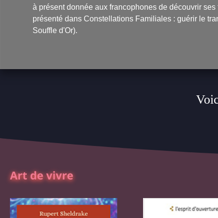
à présent donnée aux francophones de découvrir ses t
présenté dans Constellations Familiales : guérir le 
Souffle d'Or).
Voic