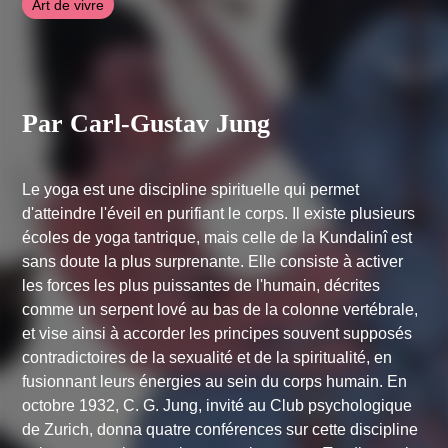
Art de vivre
Par Carl-Gustav Jung
Le yoga est une discipline spirituelle qui permet
d'atteindre l'éveil en purifiant le corps. Il existe plusieurs
écoles de yoga tantrique, mais celle de la Kundalinî est
sans doute la plus surprenante. Elle consiste à activer
les forces les plus puissantes de l'humain, décrites
comme un serpent lové au bas de la colonne vertébrale,
et vise ainsi à accorder les principes souvent supposés
contradictoires de la sexualité et de la spiritualité, en
fusionnant leurs énergies au sein du corps humain. En
octobre 1932, C. G. Jung, invité au Club psychologique
de Zurich, donna quatre conférences sur cette discipline