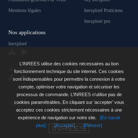
Mentions légales
Inexploré Praticiens
Inexploré pro
Nos applications
Inexploré
L’INREES utilise des cookies nécessaires au bon
Inexploré TV
fonctionnement technique du site internet. Ces cookies
sont indispensables pour permettre la connexion à votre
compte, optimiser votre navigation et sécuriser les
processus de commande. L’INREES n’utilise pas de
cookies paramétrables. En cliquant sur ‘accepter’ vous
Inexploré est édité par INREES - Copyright © 2007 - 2026 -
acceptez ces cookies strictement nécessaires à une
Tous droits réservés
expérience de navigation sur notre site.
[En savoir
plus]
[Accepter]
[Refuser]