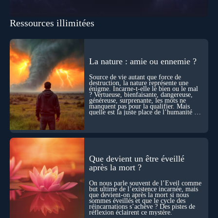
biologie contemporaine montre que la mort n’est pas
seulement une disparition… elle est aussi une force de
transformation et d’organisation au cœur de la Vie. Nos corps
Ressources illimitées
se construisent grâce à des milliers de morts cellulaires
invisibles. Développement, immunité, cerveau : ces
effacements nécessaires façonnent la vie elle-même. À toutes
les échelles, la mort apparaît moins comme une rupture que
comme une logique active du vivant. Alors, la biologie peut-
La nature : amie ou ennemie ?
elle transformer notre manière de penser la mort ? Existe-t-il
des ponts avec nos intuitions métaphysiques sur le cycle de
Source de vie autant que force de
l’âme ? Nous en parlons avec Abdel Aouacheria, docteur en
destruction, la nature représente une
biochimie et spécialiste de la mort cellulaire.
énigme. Incarne-t-elle le bien ou le mal
? Vertueuse, bienfaisante, dangereuse,
généreuse, surprenante, les mots ne
manquent pas pour la qualifier. Mais
quelle est la juste place de l’humanité au
cœur du vivant ?
Que devient un être éveillé
après la mort ?
On nous parle souvent de l’Éveil comme
but ultime de l’existence incarnée, mais
que devient-on après la mort si nous
sommes éveillés et que le cycle des
réincarnations s’achève ? Des pistes de
réflexion éclairent ce mystère.