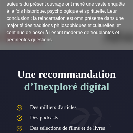
auteurs du présent ouvrage ont mené une vaste enquête
à la fois historique, psychologique et spirituelle. Leur
conclusion : la réincarnation est omniprésente dans une
majorité des traditions philosophiques et culturelles, et
continue de poser à l'esprit moderne de troublantes et
pertinentes questions.
Une recommandation
d’Inexploré digital
Des milliers d'articles
Des podcasts
Des sélections de films et de livres