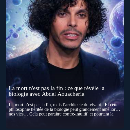
La mort n'est pas la fin : ce que révèle la
biologie avec Abdel Aouacheria
La mort n’est pas la fin, mais l’architecte du vivant ! Et cette
philosophie héritée de la biologie peut grandement améliorer
nos vies… Cela peut paraître contre-intuitif, et pourtant la
biologie contemporaine montre que la mort n’est pas
seulement une disparition… elle est aussi une force de
transformation et d’organisation au cœur de la Vie. Nos corps