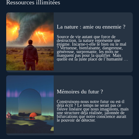
Ressources illimitées
se construisent grâce à des milliers de morts cellulaires
invisibles. Développement, immunité, cerveau : ces
effacements nécessaires façonnent la vie elle-même. À toutes
les échelles, la mort apparaît moins comme une rupture que
comme une logique active du vivant. Alors, la biologie peut-
La nature : amie ou ennemie ?
elle transformer notre manière de penser la mort ? Existe-t-il
des ponts avec nos intuitions métaphysiques sur le cycle de
Source de vie autant que force de
l’âme ? Nous en parlons avec Abdel Aouacheria, docteur en
destruction, la nature représente une
biochimie et spécialiste de la mort cellulaire.
énigme. Incarne-t-elle le bien ou le mal
? Vertueuse, bienfaisante, dangereuse,
généreuse, surprenante, les mots ne
manquent pas pour la qualifier. Mais
quelle est la juste place de l’humanité au
cœur du vivant ?
Mémoires du futur ?
Construisons-nous notre futur ou est-il
déjà écrit ? Le temps ne serait pas ce
fleuve linéaire que nous imaginons, mais
une structure déjà réalisée, jalonnée de
bifurcations que notre conscience aurait
le pouvoir de détecter.