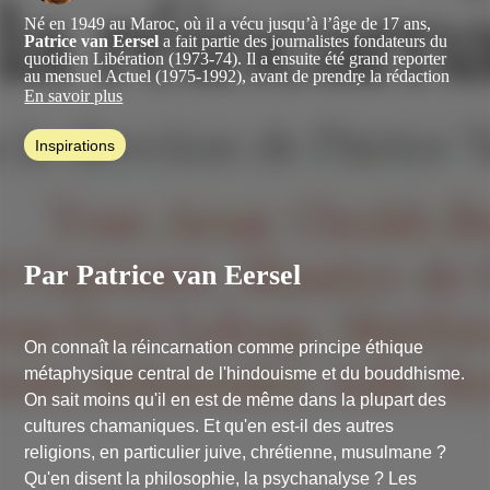
Né en 1949 au Maroc, où il a vécu jusqu’à l’âge de 17 ans,
Patrice van Eersel
a fait partie des journalistes fondateurs du
quotidien Libération (1973-74). Il a ensuite été grand reporter
au mensuel Actuel (1975-1992), avant de prendre la rédaction
en chef des magazines Nouvelles Clés, puis CLÉS, et la
En savoir plus
direction de la collection éponyme aux éditions Albin Michel
(1993-2021).
Inspirations
Marié, père de quatre enfants et grand-père de sept petits-
enfants, pratiquant de Shintaïdo, il est très intéressé par les
dauphins, auprès de qui il aime accompagner des voyageurs en
Mer Rouge.
Travaillant désormais avec les éditions Trédaniel, il est l'auteur
d'une vingtaine d’ouvrages, dont
Par Patrice van Eersel
La Source noire
(Grasset,
1986),
Le Cinquième Rêve
(Grasset, 1993),
La Source blanche
(Grasset, 1995),
Mettre au monde
(Albin Michel, 2009),
Noosphère
(Albin Michel, 2021) et
Le Soleil est-il conscient ?
(Trédaniel, 2025), des ouvrages aux sujets variés mais où il
On connaît la réincarnation comme principe éthique
explore toujours la même énigme : la nature de la conscience.
métaphysique central de l'hindouisme et du bouddhisme.
On sait moins qu'il en est de même dans la plupart des
cultures chamaniques. Et qu'en est-il des autres
religions, en particulier juive, chrétienne, musulmane ?
Qu'en disent la philosophie, la psychanalyse ? Les