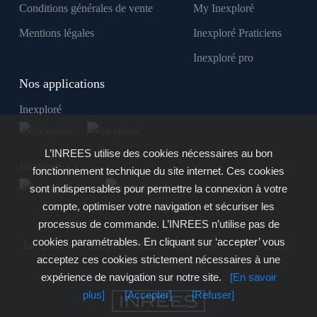
Conditions générales de vente
My Inexploré
Mentions légales
Inexploré Praticiens
Inexploré pro
Nos applications
Inexploré
L’INREES utilise des cookies nécessaires au bon
Inexploré TV
fonctionnement technique du site internet. Ces cookies
sont indispensables pour permettre la connexion à votre
compte, optimiser votre navigation et sécuriser les
processus de commande. L’INREES n’utilise pas de
cookies paramétrables. En cliquant sur ‘accepter’ vous
Inexploré est édité par INREES - Copyright © 2007 - 2026 -
acceptez ces cookies strictement nécessaires à une
Tous droits réservés
expérience de navigation sur notre site.
[En savoir
plus]
[Accepter]
[Refuser]