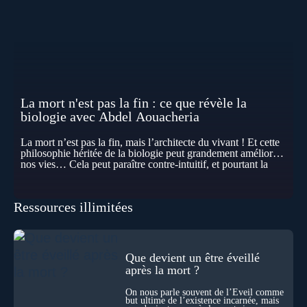
La mort n'est pas la fin : ce que révèle la
biologie avec Abdel Aouacheria
La mort n’est pas la fin, mais l’architecte du vivant ! Et cette
philosophie héritée de la biologie peut grandement améliorer
nos vies… Cela peut paraître contre-intuitif, et pourtant la
biologie contemporaine montre que la mort n’est pas
seulement une disparition… elle est aussi une force de
transformation et d’organisation au cœur de la Vie. Nos corps
Ressources illimitées
se construisent grâce à des milliers de morts cellulaires
invisibles. Développement, immunité, cerveau : ces
effacements nécessaires façonnent la vie elle-même. À toutes
les échelles, la mort apparaît moins comme une rupture que
comme une logique active du vivant. Alors, la biologie peut-
Que devient un être éveillé
elle transformer notre manière de penser la mort ? Existe-t-il
après la mort ?
des ponts avec nos intuitions métaphysiques sur le cycle de
l’âme ? Nous en parlons avec Abdel Aouacheria, docteur en
On nous parle souvent de l’Éveil comme
biochimie et spécialiste de la mort cellulaire.
but ultime de l’existence incarnée, mais