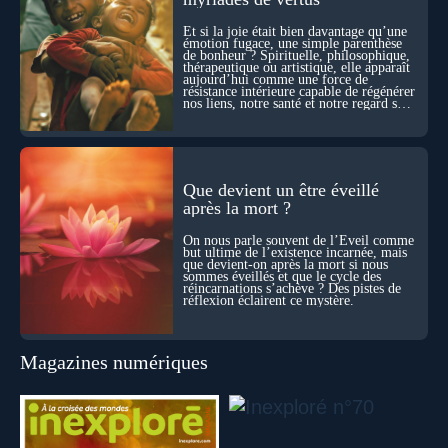
des ponts avec nos intuitions métaphysiques sur le cycle de
l’âme ? Nous en parlons avec Abdel Aouacheria, docteur en
Et si la joie était bien davantage qu’une
biochimie et spécialiste de la mort cellulaire.
émotion fugace, une simple parenthèse
de bonheur ? Spirituelle, philosophique,
thérapeutique ou artistique, elle apparaît
aujourd’hui comme une force de
résistance intérieure capable de régénérer
nos liens, notre santé et notre regard sur
le monde.
Que devient un être éveillé
après la mort ?
On nous parle souvent de l’Éveil comme
but ultime de l’existence incarnée, mais
que devient-on après la mort si nous
sommes éveillés et que le cycle des
réincarnations s’achève ? Des pistes de
réflexion éclairent ce mystère.
Magazines numériques