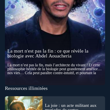
La mort n'est pas la fin : ce que révèle la
biologie avec Abdel Aouacheria
La mort n’est pas la fin, mais l’architecte du vivant ! Et cette
philosophie héritée de la biologie peut grandement améliorer
nos vies… Cela peut paraître contre-intuitif, et pourtant la
biologie contemporaine montre que la mort n’est pas
seulement une disparition… elle est aussi une force de
transformation et d’organisation au cœur de la Vie. Nos corps
Ressources illimitées
se construisent grâce à des milliers de morts cellulaires
invisibles. Développement, immunité, cerveau : ces
effacements nécessaires façonnent la vie elle-même. À toutes
les échelles, la mort apparaît moins comme une rupture que
comme une logique active du vivant. Alors, la biologie peut-
La joie : un acte militant aux
elle transformer notre manière de penser la mort ? Existe-t-il
myriades de vertus