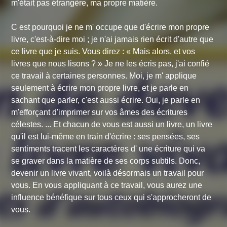
m'était pas étrangère, ma propre matière.
C est pourquoi je ne m' occupe que d'écrire mon propre
livre, c'est-à-dire moi ; je n'ai jamais rien écrit d'autre que
ce livre que je suis. Vous direz : « Mais alors, et vos
livres que nous lisons ? » Je ne les écris pas, j'ai confié
ce travail à certaines personnes. Moi, je m' applique
seulement à écrire mon propre livre, et je parle en
sachant que parler, c'est aussi écrire. Oui, je parle en
m'efforçant d'imprimer sur vos âmes des écritures
célestes. ... Et chacun de vous est aussi un livre, un livre
qu'il est lui-même en train d'écrire : ses pensées, ses
sentiments tracent les caractères d' une écriture qui va
se graver dans la matière de ses corps subtils. Donc,
devenir un livre vivant, voilà désormais un travail pour
vous. En vous appliquant à ce travail, vous aurez une
influence bénéfique sur tous ceux qui s'approcheront de
vous.