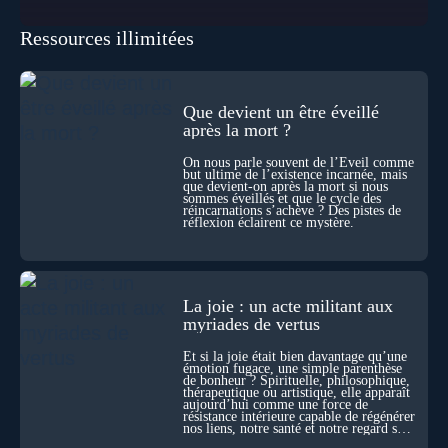
pour les intégrer dans un nouveau paradigme ? Peut-on
réellement “être” un autre lieu, percevoir à distance ou capter
Ressources illimitées
les pensées d’autrui ? Que deviennent l’espace, le temps… et
même notre identité lorsque certaines frontières semblent
disparaître ? Au fil de cet échange, Nicolas raconte ses
expériences les plus troublantes : visions vérifiées,
explorations du cosmos, présence d’autres consciences
Que devient un être éveillé
durant ses sorties, protocoles scientifiques… et toujours, cette
après la mort ?
sensation étrange d’être relié à bien plus vaste que lui-même
! Sommes-nous à l’aube d’une révolution de la conscience ?
On nous parle souvent de l’Éveil comme
Sans doute. Mais encore faut-il accepter d’explorer ces
but ultime de l’existence incarnée, mais
territoires avec lucidité, et rigueur…
que devient-on après la mort si nous
sommes éveillés et que le cycle des
réincarnations s’achève ? Des pistes de
réflexion éclairent ce mystère.
La joie : un acte militant aux
myriades de vertus
Et si la joie était bien davantage qu’une
émotion fugace, une simple parenthèse
de bonheur ? Spirituelle, philosophique,
thérapeutique ou artistique, elle apparaît
aujourd’hui comme une force de
résistance intérieure capable de régénérer
nos liens, notre santé et notre regard sur
le monde.