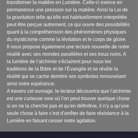
d’égal que la singularité de son parcours, qui prend racine dans
transformer la matière en Lumière. Celle-ci exerce en
les sciences et traditions. Caméléon malgré lui, il entrevoit
permanence une pression sur la matière. Ainsi la Loi de
naturellement des solutions adaptées à chaque contexte, et sait
se faire comprendre.
la gravitation telle qu'elle est habituellement interprétée
Comprendre
, dit-il,
c’est « prendre avec »
.
peut être perçue autrement, ce qui ouvre des possibilités
Cet orateur-né met aujourd’hui son talent au service des
entreprises. Quel est ce talent ? Celui de percevoir comment
quant à la compréhension des phénomènes physiques
créer du sens et du lien, de toucher les gens pour en faire sortir
du mysticisme comme la lévitation et le corps de gloire.
le meilleur. Le fil conducteur de ses interventions est de
rassembler les humains, et d’optimiser les interactions qu’ils ont
II nous propose également une lecture nouvelle de notre
avec leur environnement : un lieu, une équipe, une entreprise,
réalité avec ses mondes parallèles et ses trous noirs. A
une vie… Son approche hors du commun attise la curiosité, et,
sollicité pour s’exprimer devant un parterre de dirigeants, il est
la lumière de l'alchimie s'éclairent pour nous les
en mesure d’expliquer en quoi la symbolique peut aider à la
traditions de la Bible et de l'Évangile et se révèle la
gestion de crise.
réalité qui se cache derrière ses symboles renouvelant
Dans un monde divisé, qui constate bien souvent l’échec des
ainsi notre espérance.
stratégies et modes de pensées devenus inadaptés, il s’agit pour
Patrick Burensteinas de ramener de l’Esprit. En fédérant les
A travers cet ouvrage, le lecteur découvrira que l'alchimie
gens autour d’un système valorisé dont ils deviennent de
est une curieuse voie où l'on peut trouver quelque chose
fervents ambassadeurs, il leur permet de retrouver un sentiment
d’appartenance, d’identité. C’est ainsi que Patrick Burensteinas
si on ne la cherche pas et qu'en définitive, il n'y a qu'une
parvient subtilement à insuffler du merveilleux dans l’ordinaire,
seule chose à faire c'est d'arrêter de faire résistance à la
à marier le rêve à la réalité, à unifier des forces supposées
contraires. En établissant des passerelles pertinentes entre les
Lumière en faisant cesser notre agitation.
mondes, il met en lumière l’évidence qui nous échappe, révélant
les qualités et la beauté de tout ce qui existe.