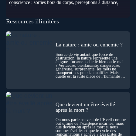
conscience : sorties hors du corps, perceptions à distance,
télépathie spontanée… Comment accueillir ces phénomènes
pour les intégrer dans un nouveau paradigme ? Peut-on
réellement “être” un autre lieu, percevoir à distance ou capter
Ressources illimitées
les pensées d’autrui ? Que deviennent l’espace, le temps… et
même notre identité lorsque certaines frontières semblent
disparaître ? Au fil de cet échange, Nicolas raconte ses
expériences les plus troublantes : visions vérifiées,
explorations du cosmos, présence d’autres consciences
La nature : amie ou ennemie ?
durant ses sorties, protocoles scientifiques… et toujours, cette
sensation étrange d’être relié à bien plus vaste que lui-même
Source de vie autant que force de
! Sommes-nous à l’aube d’une révolution de la conscience ?
destruction, la nature représente une
Sans doute. Mais encore faut-il accepter d’explorer ces
énigme. Incarne-t-elle le bien ou le mal
territoires avec lucidité, et rigueur…
? Vertueuse, bienfaisante, dangereuse,
généreuse, surprenante, les mots ne
manquent pas pour la qualifier. Mais
quelle est la juste place de l’humanité au
cœur du vivant ?
Que devient un être éveillé
après la mort ?
On nous parle souvent de l’Éveil comme
but ultime de l’existence incarnée, mais
que devient-on après la mort si nous
sommes éveillés et que le cycle des
réincarnations s’achève ? Des pistes de