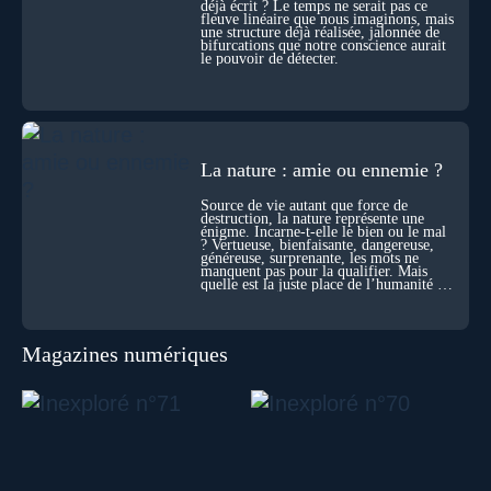
déjà écrit ? Le temps ne serait pas ce
biochimie et spécialiste de la mort cellulaire.
fleuve linéaire que nous imaginons, mais
une structure déjà réalisée, jalonnée de
bifurcations que notre conscience aurait
le pouvoir de détecter.
La nature : amie ou ennemie ?
Source de vie autant que force de
destruction, la nature représente une
énigme. Incarne-t-elle le bien ou le mal
? Vertueuse, bienfaisante, dangereuse,
généreuse, surprenante, les mots ne
manquent pas pour la qualifier. Mais
quelle est la juste place de l’humanité au
cœur du vivant ?
Magazines numériques