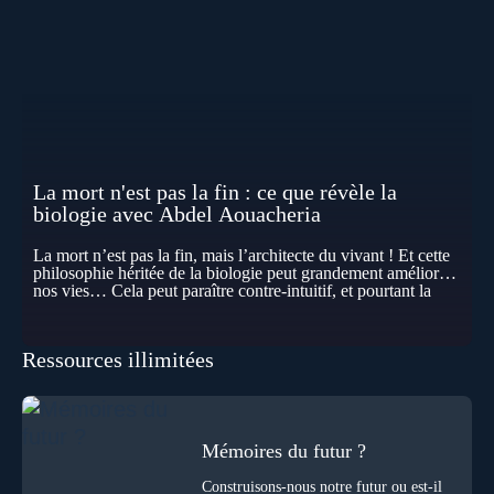
La mort n'est pas la fin : ce que révèle la
biologie avec Abdel Aouacheria
La mort n’est pas la fin, mais l’architecte du vivant ! Et cette
philosophie héritée de la biologie peut grandement améliorer
nos vies… Cela peut paraître contre-intuitif, et pourtant la
biologie contemporaine montre que la mort n’est pas
seulement une disparition… elle est aussi une force de
transformation et d’organisation au cœur de la Vie. Nos corps
Ressources illimitées
se construisent grâce à des milliers de morts cellulaires
invisibles. Développement, immunité, cerveau : ces
effacements nécessaires façonnent la vie elle-même. À toutes
les échelles, la mort apparaît moins comme une rupture que
comme une logique active du vivant. Alors, la biologie peut-
elle transformer notre manière de penser la mort ? Existe-t-il
Mémoires du futur ?
des ponts avec nos intuitions métaphysiques sur le cycle de
l’âme ? Nous en parlons avec Abdel Aouacheria, docteur en
Construisons-nous notre futur ou est-il