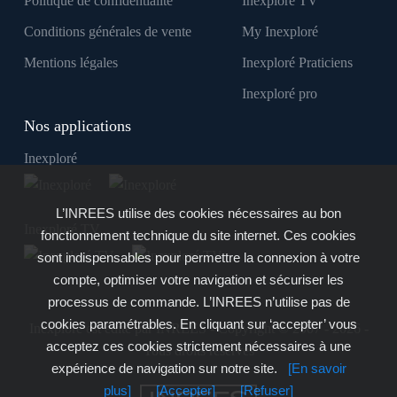
Politique de confidentialité
Inexploré TV
Conditions générales de vente
My Inexploré
Mentions légales
Inexploré Praticiens
Inexploré pro
Nos applications
Inexploré
L’INREES utilise des cookies nécessaires au bon
Inexploré TV
fonctionnement technique du site internet. Ces cookies
sont indispensables pour permettre la connexion à votre
compte, optimiser votre navigation et sécuriser les
processus de commande. L’INREES n’utilise pas de
cookies paramétrables. En cliquant sur ‘accepter’ vous
Inexploré est édité par INREES - Copyright © 2007 - 2026 -
acceptez ces cookies strictement nécessaires à une
Tous droits réservés
expérience de navigation sur notre site.
[En savoir
plus]
[Accepter]
[Refuser]