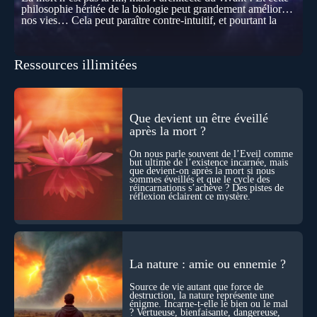
philosophie héritée de la biologie peut grandement améliorer
nos vies… Cela peut paraître contre-intuitif, et pourtant la
biologie contemporaine montre que la mort n’est pas
seulement une disparition… elle est aussi une force de
transformation et d’organisation au cœur de la Vie. Nos corps
Ressources illimitées
se construisent grâce à des milliers de morts cellulaires
invisibles. Développement, immunité, cerveau : ces
effacements nécessaires façonnent la vie elle-même. À toutes
les échelles, la mort apparaît moins comme une rupture que
comme une logique active du vivant. Alors, la biologie peut-
Que devient un être éveillé
elle transformer notre manière de penser la mort ? Existe-t-il
après la mort ?
des ponts avec nos intuitions métaphysiques sur le cycle de
l’âme ? Nous en parlons avec Abdel Aouacheria, docteur en
On nous parle souvent de l’Éveil comme
biochimie et spécialiste de la mort cellulaire.
but ultime de l’existence incarnée, mais
que devient-on après la mort si nous
sommes éveillés et que le cycle des
réincarnations s’achève ? Des pistes de
réflexion éclairent ce mystère.
La nature : amie ou ennemie ?
Source de vie autant que force de
destruction, la nature représente une
énigme. Incarne-t-elle le bien ou le mal
? Vertueuse, bienfaisante, dangereuse,