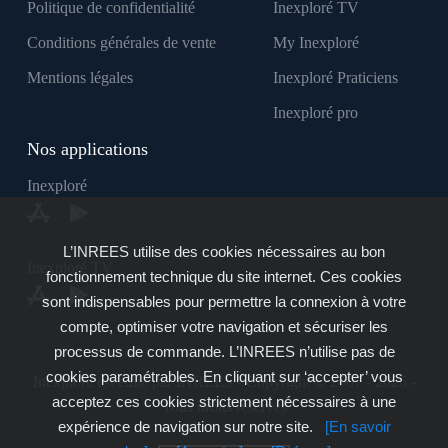
Politique de confidentialité
Inexploré TV
Conditions générales de vente
My Inexploré
Mentions légales
Inexploré Praticiens
Inexploré pro
Nos applications
Inexploré
L’INREES utilise des cookies nécessaires au bon
Inexploré TV
fonctionnement technique du site internet. Ces cookies
sont indispensables pour permettre la connexion à votre
compte, optimiser votre navigation et sécuriser les
processus de commande. L’INREES n’utilise pas de
cookies paramétrables. En cliquant sur ‘accepter’ vous
Inexploré est édité par INREES - Copyright © 2007 - 2026 -
acceptez ces cookies strictement nécessaires à une
Tous droits réservés
expérience de navigation sur notre site.
[En savoir