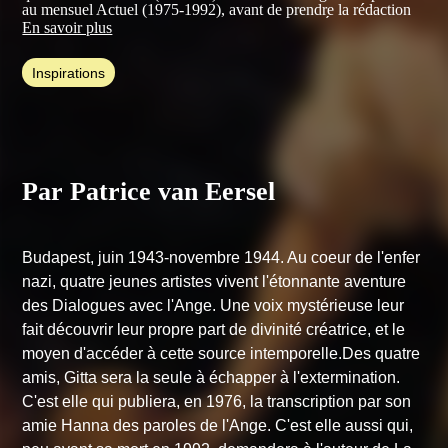
au mensuel Actuel (1975-1992), avant de prendre la rédaction
en chef des magazines Nouvelles Clés, puis CLÉS, et la
En savoir plus
direction de la collection éponyme aux éditions Albin Michel
(1993-2021).
Inspirations
Marié, père de quatre enfants et grand-père de sept petits-
enfants, pratiquant de Shintaïdo, il est très intéressé par les
dauphins, auprès de qui il aime accompagner des voyageurs en
Mer Rouge.
Travaillant désormais avec les éditions Trédaniel, il est l'auteur
d'une vingtaine d’ouvrages, dont
Par Patrice van Eersel
La Source noire
(Grasset,
1986),
Le Cinquième Rêve
(Grasset, 1993),
La Source blanche
(Grasset, 1995),
Mettre au monde
(Albin Michel, 2009),
Noosphère
(Albin Michel, 2021) et
Le Soleil est-il conscient ?
(Trédaniel, 2025), des ouvrages aux sujets variés mais où il
Budapest, juin 1943-novembre 1944. Au coeur de l'enfer
explore toujours la même énigme : la nature de la conscience.
nazi, quatre jeunes artistes vivent l'étonnante aventure
des Dialogues avec l'Ange. Une voix mystérieuse leur
fait découvrir leur propre part de divinité créatrice, et le
moyen d'accéder à cette source intemporelle.Des quatre
amis, Gitta sera la seule à échapper à l'extermination.
C'est elle qui publiera, en 1976, la transcription par son
amie Hanna des paroles de l'Ange. C'est elle aussi qui,