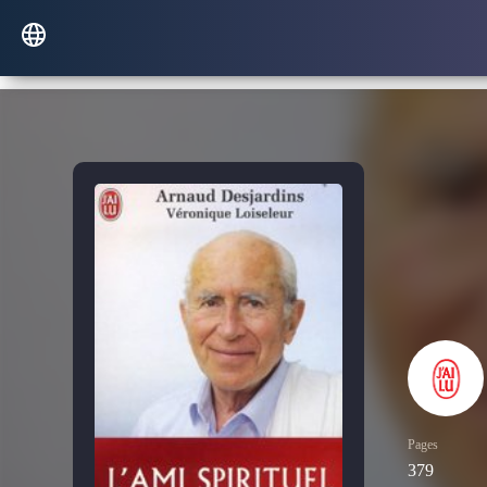
Pages
379