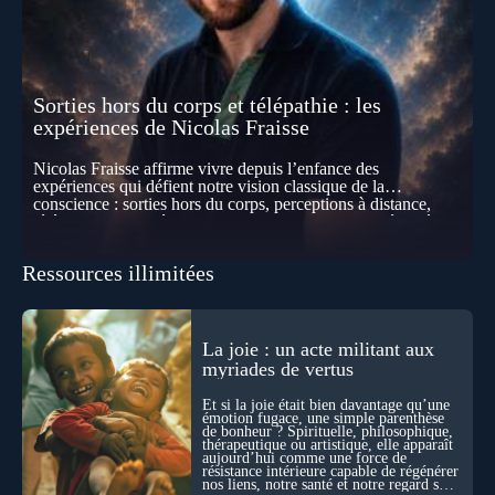
Sorties hors du corps et télépathie : les
expériences de Nicolas Fraisse
Nicolas Fraisse affirme vivre depuis l’enfance des
expériences qui défient notre vision classique de la
conscience : sorties hors du corps, perceptions à distance,
télépathie spontanée… Comment accueillir ces phénomènes
pour les intégrer dans un nouveau paradigme ? Peut-on
réellement “être” un autre lieu, percevoir à distance ou capter
Ressources illimitées
les pensées d’autrui ? Que deviennent l’espace, le temps… et
même notre identité lorsque certaines frontières semblent
disparaître ? Au fil de cet échange, Nicolas raconte ses
expériences les plus troublantes : visions vérifiées,
explorations du cosmos, présence d’autres consciences
La joie : un acte militant aux
durant ses sorties, protocoles scientifiques… et toujours, cette
myriades de vertus
sensation étrange d’être relié à bien plus vaste que lui-même
! Sommes-nous à l’aube d’une révolution de la conscience ?
Et si la joie était bien davantage qu’une
Sans doute. Mais encore faut-il accepter d’explorer ces
émotion fugace, une simple parenthèse
de bonheur ? Spirituelle, philosophique,
territoires avec lucidité, et rigueur…
thérapeutique ou artistique, elle apparaît
aujourd’hui comme une force de
résistance intérieure capable de régénérer
nos liens, notre santé et notre regard sur