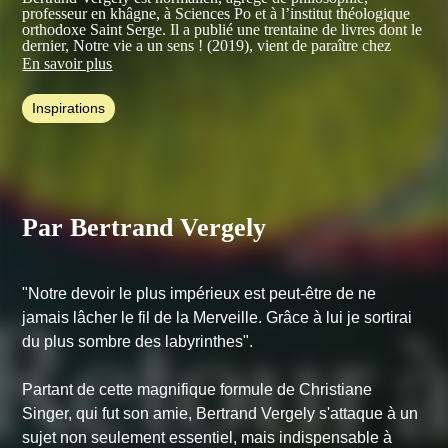
professeur en khâgne, à Sciences Po et à l’institut théologique
orthodoxe Saint Serge. Il a publié une trentaine de livres dont le
dernier,
Notre vie a un sens !
(2019), vient de paraître chez
Albin Michel.
En savoir plus
Ses autres ouvrages sont notamment :
Retour à l'émerveillement
Inspirations
(plus de 20 000 exemplaires vendus),
Deviens qui tu es
(Albin
Michel),
La Mort interdite
(J.-C. Lattès, 2001),
Le Silence de
Dieu : face aux malheurs du monde
(Presses de la Renaissance,
2006) ou
Une vie pour se mettre au monde (Carnet Nord,
2010).
Par Bertrand Vergely
"Notre devoir le plus impérieux est peut-être de ne
jamais lâcher le fil de la Merveille. Grâce à lui je sortirai
du plus sombre des labyrinthes".
Partant de cette magnifique formule de Christiane
Singer, qui fut son amie, Bertrand Vergely s'attaque à un
sujet non seulement essentiel, mais indispensable à