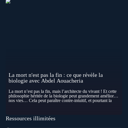
La mort n'est pas la fin : ce que révèle la
biologie avec Abdel Aouacheria
La mort n’est pas la fin, mais l’architecte du vivant ! Et cette
philosophie héritée de la biologie peut grandement améliorer
nos vies… Cela peut paraître contre-intuitif, et pourtant la
biologie contemporaine montre que la mort n’est pas
seulement une disparition… elle est aussi une force de
transformation et d’organisation au cœur de la Vie. Nos corps
Ressources illimitées
se construisent grâce à des milliers de morts cellulaires
invisibles. Développement, immunité, cerveau : ces
effacements nécessaires façonnent la vie elle-même. À toutes