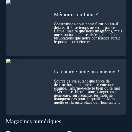
les échelles, la mort apparaît moins comme une rupture que
comme une logique active du vivant. Alors, la biologie peut-
elle transformer notre manière de penser la mort ? Existe-t-il
Mémoires du futur ?
des ponts avec nos intuitions métaphysiques sur le cycle de
l’âme ? Nous en parlons avec Abdel Aouacheria, docteur en
Construisons-nous notre futur ou est-il
déjà écrit ? Le temps ne serait pas ce
biochimie et spécialiste de la mort cellulaire.
fleuve linéaire que nous imaginons, mais
une structure déjà réalisée, jalonnée de
bifurcations que notre conscience aurait
le pouvoir de détecter.
La nature : amie ou ennemie ?
Source de vie autant que force de
destruction, la nature représente une
énigme. Incarne-t-elle le bien ou le mal
? Vertueuse, bienfaisante, dangereuse,
généreuse, surprenante, les mots ne
manquent pas pour la qualifier. Mais
quelle est la juste place de l’humanité au
cœur du vivant ?
Magazines numériques