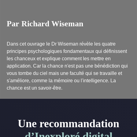
Par Richard Wiseman
Dans cet ouvrage le Dr Wiseman révèle les quatre
principes psychologiques fondamentaux qui définissent
les chanceux et explique comment les mettre en
application. Car la chance n'est pas une bénédiction qui
vous tombe du ciel mais une faculté qui se travaille et
s'améliore, comme la mémoire ou l'intelligence. La
chance est un savoir-être.
Une recommandation
d’Inexploré digital