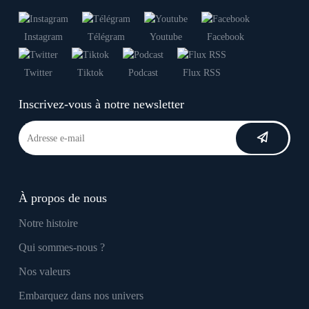
Instagram
Télégram
Youtube
Facebook
Twitter
Tiktok
Podcast
Flux RSS
Inscrivez-vous à notre newsletter
À propos de nous
Notre histoire
Qui sommes-nous ?
Nos valeurs
Embarquez dans nos univers