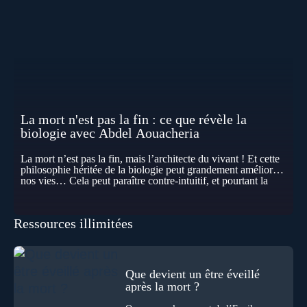
La mort n'est pas la fin : ce que révèle la
biologie avec Abdel Aouacheria
La mort n’est pas la fin, mais l’architecte du vivant ! Et cette
philosophie héritée de la biologie peut grandement améliorer
nos vies… Cela peut paraître contre-intuitif, et pourtant la
biologie contemporaine montre que la mort n’est pas
seulement une disparition… elle est aussi une force de
transformation et d’organisation au cœur de la Vie. Nos corps
Ressources illimitées
se construisent grâce à des milliers de morts cellulaires
invisibles. Développement, immunité, cerveau : ces
effacements nécessaires façonnent la vie elle-même. À toutes
les échelles, la mort apparaît moins comme une rupture que
comme une logique active du vivant. Alors, la biologie peut-
Que devient un être éveillé
elle transformer notre manière de penser la mort ? Existe-t-il
après la mort ?
des ponts avec nos intuitions métaphysiques sur le cycle de
l’âme ? Nous en parlons avec Abdel Aouacheria, docteur en