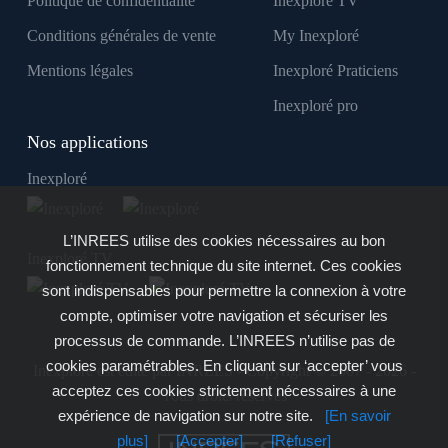
Politique de confidentialité
Inexploré TV
Conditions générales de vente
My Inexploré
Mentions légales
Inexploré Praticiens
Inexploré pro
Nos applications
Inexploré
L’INREES utilise des cookies nécessaires au bon
Inexploré TV
fonctionnement technique du site internet. Ces cookies
sont indispensables pour permettre la connexion à votre
compte, optimiser votre navigation et sécuriser les
processus de commande. L’INREES n’utilise pas de
cookies paramétrables. En cliquant sur ‘accepter’ vous
Inexploré est édité par INREES - Copyright © 2007 - 2026 -
acceptez ces cookies strictement nécessaires à une
Tous droits réservés
expérience de navigation sur notre site.
[En savoir
plus]
[Accepter]
[Refuser]