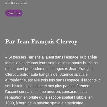
Novespace qui organise les vols paraboliques pour la recherche
En savoir plus
en apesanteur.
Cosmos
Par Jean-François Clervoy
« Si tous les Terriens allaient dans l'espace, la planète
ferait l'objet de tous leurs soins et les rapports humains
en seraient profondément changés ». Jean-François
Clervoy, astronaute français de l'Agence spatiale
européenne, est allé trois fois dans l'espace. Il raconte ici
ses histoires d'espace et met plus particulièrement
l'accent sur sa troisième mission, consacrée à la
réparation en orbite du télescope spatial Hubble, en
1999, à bord de la navette spatiale américaine