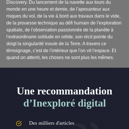
Discovery. Du lancement de la navette aux tours du
monde en une heure et demie, de l'apesanteur aux
risques du vol, de la vie à bord aux travaux dans le vide,
de la prouesse technique au défi humain de l'exploration
spatiale, de l'observation passionnée de la planète à
l'extraordinaire solitude en orbite, son récit pointe du
doigt la singularité inouïe de la Terre. A travers ce
témoignage, c'est de l'intérieur que l'on vit l'espace. Et
quand on atterrit, les choses ne sont plus les mêmes.
Une recommandation
d’Inexploré digital
Des milliers d'articles