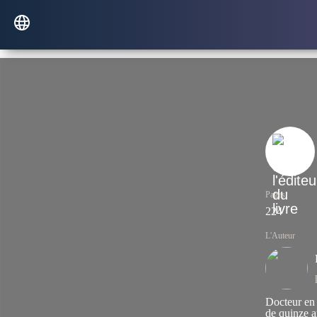
Pages
224
L'Auteur
Docteur en 
de quinze 