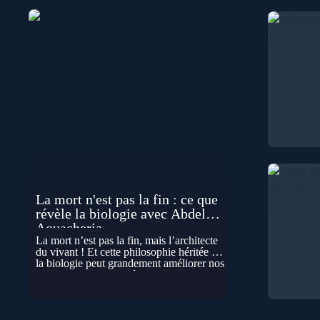
La mort n'est pas la fin : ce que
révèle la biologie avec Abdel
Aouacheria
La mort n’est pas la fin, mais l’architecte
du vivant ! Et cette philosophie héritée de
la biologie peut grandement améliorer nos
vies… Cela peut paraître contre-intuitif, et
pourtant la biologie contemporaine
montre que la mort n’est pas seulement
une disparition… elle est aussi une force