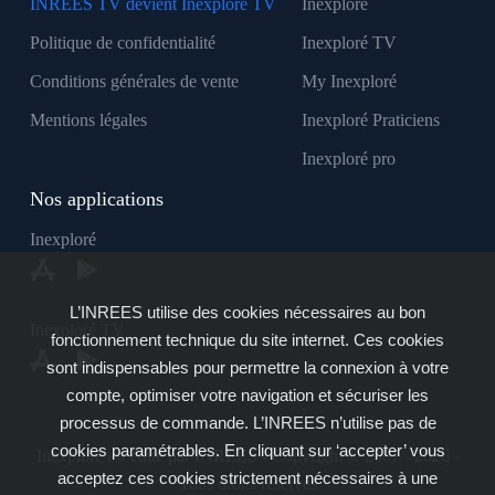
INREES TV devient Inexploré TV
Inexploré
Politique de confidentialité
Inexploré TV
Conditions générales de vente
My Inexploré
Mentions légales
Inexploré Praticiens
Inexploré pro
Nos applications
Inexploré
L’INREES utilise des cookies nécessaires au bon
Inexploré TV
fonctionnement technique du site internet. Ces cookies
sont indispensables pour permettre la connexion à votre
compte, optimiser votre navigation et sécuriser les
processus de commande. L’INREES n’utilise pas de
cookies paramétrables. En cliquant sur ‘accepter’ vous
Inexploré est édité par INREES - Copyright © 2007 - 2026 -
acceptez ces cookies strictement nécessaires à une
Tous droits réservés