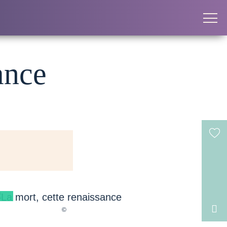
ance
